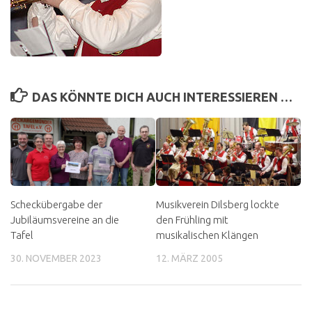
DAS KÖNNTE DICH AUCH INTERESSIEREN …
Scheckübergabe der
Musikverein Dilsberg lockte
Jubiläumsvereine an die
den Frühling mit
Tafel
musikalischen Klängen
30. NOVEMBER 2023
12. MÄRZ 2005