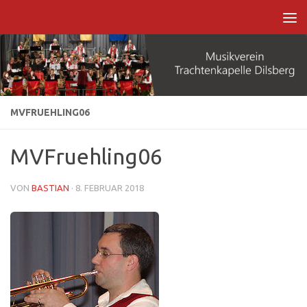
Zum Inhalt springen
MVFRUEHLING06
MVFruehling06
VON
BASTIAN
·
8. FEBRUAR 2018