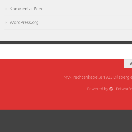
Kommentar-Feed
WordPress.org
MV-Trachtenkapelle 1923 Dilsberg e
Powered by
- Entworf