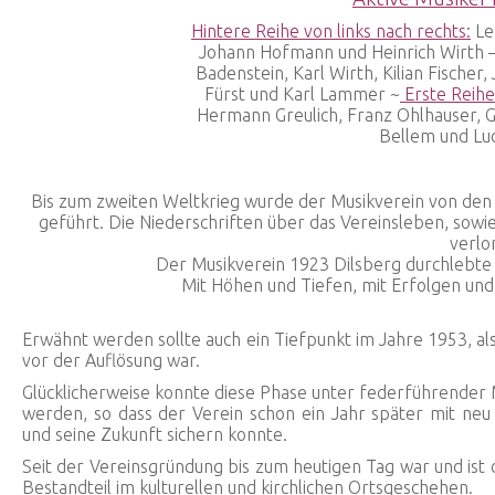
Hintere Reihe von links nach rechts:
Le
Johann Hofmann und Heinrich Wirth 
Badenstein, Karl Wirth, Kilian Fischer, 
Fürst und Karl Lammer ~
Erste Reihe
Hermann Greulich, Franz Ohlhauser, Ge
Bellem und L
Bis zum zweiten Weltkrieg wurde der Musikverein von den 
geführt. Die Niederschriften über das Vereinsleben, sowie 
verlo
Der Musikverein 1923 Dilsberg durchlebte b
Mit Höhen und Tiefen, mit Erfolgen und
Erwähnt werden sollte auch ein Tiefpunkt im Jahre 1953, a
vor der Auflösung war.
Glücklicherweise konnte diese Phase unter federführender
werden, so dass der Verein schon ein Jahr später mit ne
und seine Zukunft sichern konnte.
Seit der Vereinsgründung bis zum heutigen Tag war und ist
Bestandteil im kulturellen und kirchlichen Ortsgeschehen.