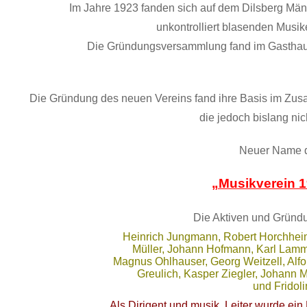
Im Jahre 1923 fanden sich auf dem Dilsberg Männ
unkontrolliert blasenden Musik
Die Gründungsversammlung fand im Gasthaus „
Die Gründung des neuen Vereins fand ihre Basis im Zus
die jedoch bislang nic
Neuer Name d
„Musikverein 1
Die Aktiven und Gründu
Heinrich Jungmann, Robert Horchheimer
Müller, Johann Hofmann, Karl Lammer
Magnus Ohlhauser, Georg Weitzell, Alf
Greulich, Kasper Ziegler, Johann M
und Fridoli
Als Dirigent und musik. Leiter wurde ei