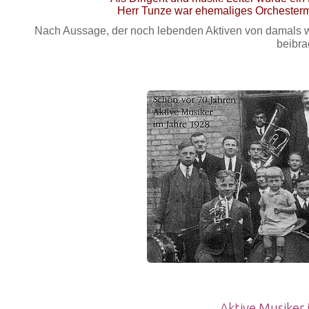
Herr Tunze war ehemaliges Orchestermi
Nach Aussage, der noch lebenden Aktiven von damals wa
beibra
Aktive Musiker