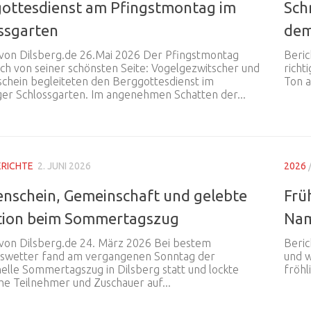
ottesdienst am Pfingstmontag im
Sch
ssgarten
dem
 von Dilsberg.de 26.Mai 2026 Der Pfingstmontag
Beric
ich von seiner schönsten Seite: Vogelgezwitscher und
richt
chein begleiteten den Berggottesdienst im
Ton a
ger Schlossgarten. Im angenehmen Schatten der...
ERICHTE
2. JUNI 2026
2026
nschein, Gemeinschaft und gelebte
Frü
tion beim Sommertagszug
Nam
 von Dilsberg.de 24. März 2026 Bei bestem
Beric
gswetter fand am vergangenen Sonntag der
und w
nelle Sommertagszug in Dilsberg statt und lockte
fröhli
he Teilnehmer und Zuschauer auf...