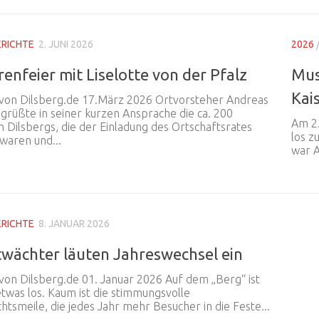
ERICHTE
2. JUNI 2026
2026
renfeier mit Liselotte von der Pfalz
Mus
Kai
 von Dilsberg.de 17.März 2026 Ortvorsteher Andreas
egrüßte in seiner kurzen Ansprache die ca. 200
Am 2.
 Dilsbergs, die der Einladung des Ortschaftsrates
los z
waren und...
war A
ERICHTE
8. JANUAR 2026
wächter läuten Jahreswechsel ein
 von Dilsberg.de 01. Januar 2026 Auf dem „Berg“ ist
twas los. Kaum ist die stimmungsvolle
tsmeile, die jedes Jahr mehr Besucher in die Feste...