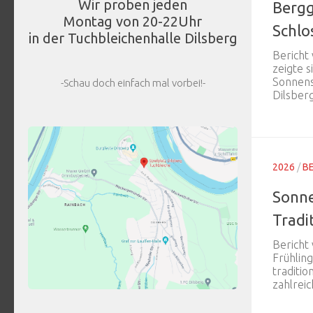
Wir proben jeden
Bergg
Montag von 20-22Uhr
Schlo
in der Tuchbleichenhalle Dilsberg
Bericht
zeigte s
Sonnens
-Schau doch einfach mal vorbei!-
Dilsber
2026
/
B
Sonne
Tradi
Bericht
Frühlin
traditio
zahlreic