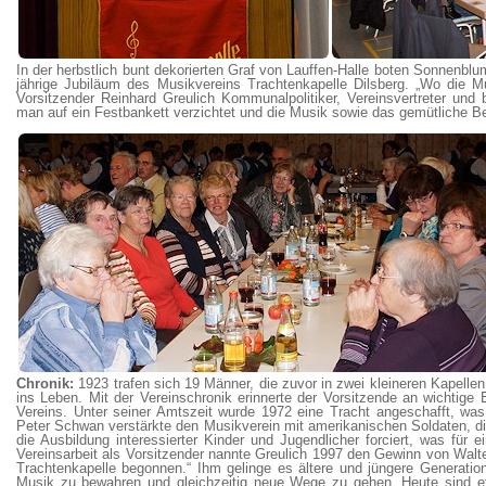
In der herbstlich bunt dekorierten Graf von Lauffen-Halle boten Sonnenb
jährige Jubiläum des Musikvereins Trachtenkapelle Dilsberg. „Wo die M
Vorsitzender Reinhard Greulich Kommunalpolitiker, Vereinsvertreter un
man auf ein Festbankett verzichtet und die Musik sowie das gemütliche B
Chronik:
1923 trafen sich 19 Männer, die zuvor in zwei kleineren Kapellen 
ins Leben. Mit der Vereinschronik erinnerte der Vorsitzende an wichtige
Vereins. Unter seiner Amtszeit wurde 1972 eine Tracht angeschafft, was
Peter Schwan verstärkte den Musikverein mit amerikanischen Soldaten, die
die Ausbildung interessierter Kinder und Jugendlicher forciert, was für 
Vereinsarbeit als Vorsitzender nannte Greulich 1997 den Gewinn von Walter 
Trachtenkapelle begonnen.“ Ihm gelinge es ältere und jüngere Generation
Musik zu bewahren und gleichzeitig neue Wege zu gehen. Heute sind et