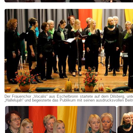
Der Frauenchor „Vocalis“ aus Eschelbronn startete auf dem Dilsberg, un
„Hallelujah“ und begeisterte das Publikum mit seinen ausdrucksvollen Beit