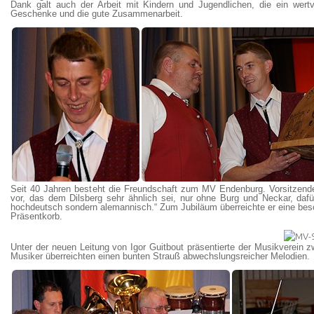
Dank galt auch der Arbeit mit Kindern und Jugendlichen, die ein wertvo
Geschenke und die gute Zusammenarbeit.
Seit 40 Jahren besteht die Freundschaft zum MV Endenburg. Vorsitzen
vor, das dem Dilsberg sehr ähnlich sei, nur ohne Burg und Neckar, dafü
hochdeutsch sondern alemannisch.“ Zum Jubiläum überreichte er eine besc
Präsentkorb.
Unter der neuen Leitung von Igor Guitbout präsentierte der Musikverein 
Musiker überreichten einen bunten Strauß abwechslungsreicher Melodien.