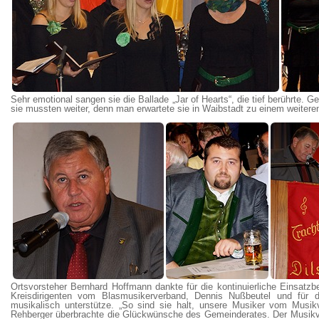
Sehr emotional sangen sie die Ballade „Jar of Hearts“, die tief berührte
sie mussten weiter, denn man erwartete sie in Waibstadt zu einem weiteren 
Ortsvorsteher Bernhard Hoffmann dankte für die kontinuierliche Einsatzb
Kreisdirigenten vom Blasmusikerverband, Dennis Nußbeutel und für 
musikalisch unterstütze. „So sind sie halt, unsere Musiker vom Musikve
Rehberger überbrachte die Glückwünsche des Gemeinderates. Der Musikve