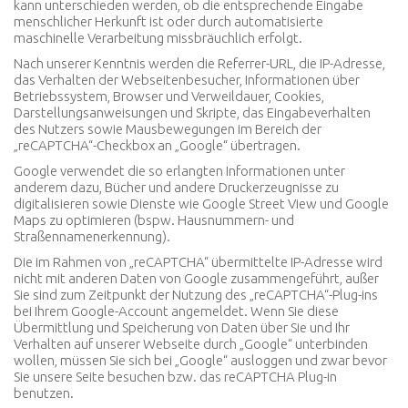
kann unterschieden werden, ob die entsprechende Eingabe
menschlicher Herkunft ist oder durch automatisierte
maschinelle Verarbeitung missbräuchlich erfolgt.
Nach unserer Kenntnis werden die Referrer-URL, die IP-Adresse,
das Verhalten der Webseitenbesucher, Informationen über
Betriebssystem, Browser und Verweildauer, Cookies,
Darstellungsanweisungen und Skripte, das Eingabeverhalten
des Nutzers sowie Mausbewegungen im Bereich der
„reCAPTCHA“-Checkbox an „Google“ übertragen.
Google verwendet die so erlangten Informationen unter
anderem dazu, Bücher und andere Druckerzeugnisse zu
digitalisieren sowie Dienste wie Google Street View und Google
Maps zu optimieren (bspw. Hausnummern- und
Straßennamenerkennung).
Die im Rahmen von „reCAPTCHA“ übermittelte IP-Adresse wird
nicht mit anderen Daten von Google zusammengeführt, außer
Sie sind zum Zeitpunkt der Nutzung des „reCAPTCHA“-Plug-ins
bei Ihrem Google-Account angemeldet. Wenn Sie diese
Übermittlung und Speicherung von Daten über Sie und Ihr
Verhalten auf unserer Webseite durch „Google“ unterbinden
wollen, müssen Sie sich bei „Google“ ausloggen und zwar bevor
Sie unsere Seite besuchen bzw. das reCAPTCHA Plug-in
benutzen.