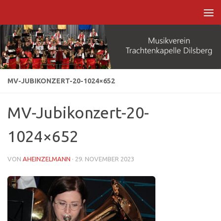
Zum Inhalt springen
MV-JUBIKONZERT-20-1024×652
MV-Jubikonzert-20-
1024×652
VON
AHEINZELMANN
·
29. NOVEMBER 2023