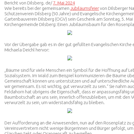
Bericht von Dilsberg. de/
7. Mai 2024
Wie bereits bei der gemeinsamen
Jubiläumsfeier
von Dilsberger Na
Schützenverein Dilsberg (50 Jahre) und Evangelische Kirchengemei
Gartenbauverein Dilsberg (OGV) sein Geschenk am Sonntag, 5. Mai 2
Kirchengemeinde Dilsberg: Einen Jubiläumsbaum für den Rosenpla
Vor der Übergabe gab es in der gut gefüllten Evangelischen Kirche e
Michaela Deichl hervor:
„Bäume sind für viele Menschen ein Symbol für die Hoffnung auf L
Sozialsystem. Im Wald zum Beispiel kommunizieren die Bäume übe
Gemeinschaft können uns unterstützen und auf unterschiedliche 
wir gemeinsam. Es ist wichtig, gut verwurzelt zu sein.“ Sie nahm a
Feldahorn hat übrigens die Eigenschaft, dass er anpassungsfähig 
Baumbotschaft an uns sein, innerlich offenzubleiben, um mit den
verwurzelt zu sein, um widerstandsfähig zu bleiben.
Der Aufforderung an die Anwesenden, nun auf den Rosenplatz zu g
Vereinsvertretern nicht wenige Bürgerinnen und Bürger gefolgt, um
Gläschen Sekt oder Orangensaft zu begießen.