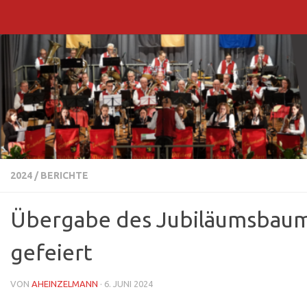
Zum Inhalt springen
2024
/
BERICHTE
Übergabe des Jubiläumsbaum
gefeiert
VON
AHEINZELMANN
·
6. JUNI 2024