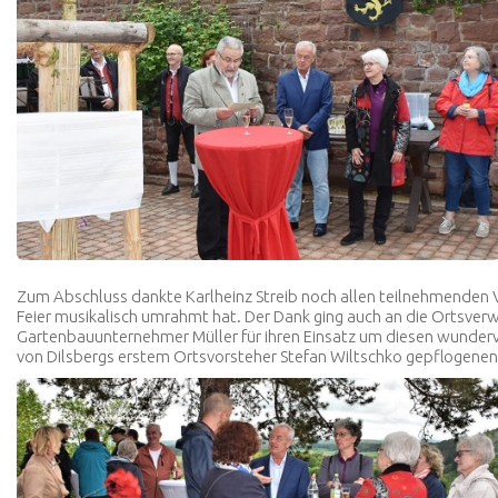
Zum Abschluss dankte Karlheinz Streib noch allen teilnehmenden Ve
Feier musikalisch umrahmt hat. Der Dank ging auch an die Ortsverw
Gartenbauunternehmer Müller für ihren Einsatz um diesen wundervo
von Dilsbergs erstem Ortsvorsteher Stefan Wiltschko gepflogenen