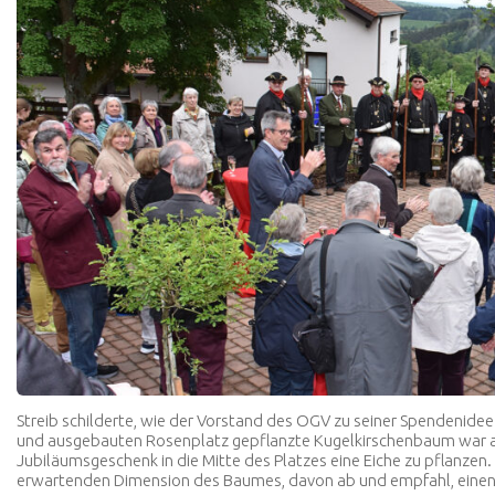
Streib schilderte, wie der Vorstand des OGV zu seiner Spendenidee
und ausgebauten Rosenplatz gepflanzte Kugelkirschenbaum war au
Jubiläumsgeschenk in die Mitte des Platzes eine Eiche zu pflanzen.
erwartenden Dimension des Baumes, davon ab und empfahl, einen