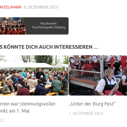
INZELMANN
·
6. DEZEMBER 2023
S KÖNNTE DICH AUCH INTERESSIEREN …
rein war stimmungsvoller
„Unter der Burg Fest“
nkt am 1. Mai
1. DEZEMBER 2023
013