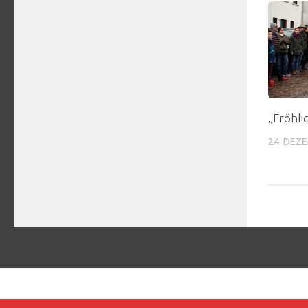
„Fröhli
24. DEZ