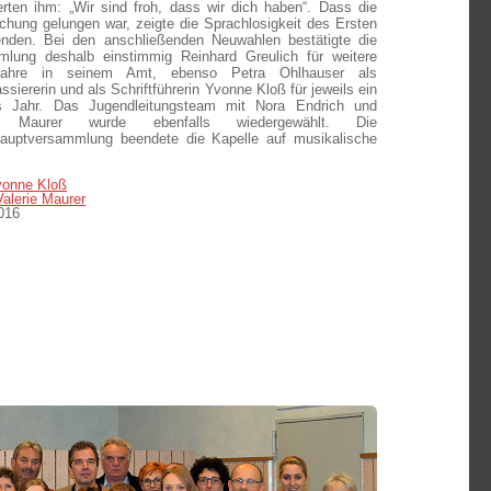
erten ihm: „Wir sind froh, dass wir dich haben“. Dass die
chung gelungen war, zeigte die Sprachlosigkeit des Ersten
zenden.
Bei den anschließenden Neuwahlen bestätigte die
lung deshalb einstimmig Reinhard Greulich für weitere
ahre in seinem Amt, ebenso Petra Ohlhauser als
siererin und als Schriftführerin Yvonne Kloß für jeweils ein
es Jahr. Das Jugendleitungsteam mit Nora Endrich und
ie Maurer wurde ebenfalls wiedergewählt. Die
auptversammlung beendete die Kapelle auf musikalische
vonne Kloß
Valerie Maurer
016