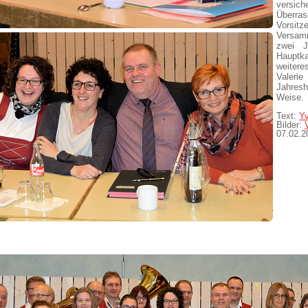
versich
Überras
Vorsit
Versamm
zwei J
Hauptkas
weiter
Valer
Jahresh
Weise.
Text:
Y
Bilder:
07.02.2