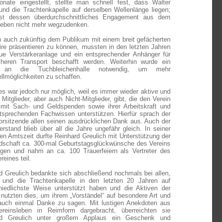
nate eingestellt, stellte man schnell fest, dass Walter
nd die Trachtenkapelle auf derselben Wellenlänge liegen;
ist dessen überdurchschnittliches Engagement aus dem
leben nicht mehr wegzudenken.
 auch zukünftig dem Publikum mit einem breit gefächerten
ire präsentieren zu können, mussten in den letzten Jahren
ue Verstärkeranlage und ein entsprechender Anhänger für
heren Transport beschafft werden. Weiterhin wurde ein
 an die Tuchbleichenhalle notwendig, um mehr
ellmöglichkeiten zu schaffen.
les war jedoch nur möglich, weil es immer wieder aktive und
Mitglieder, aber auch Nicht-Mitglieder, gibt, die den Verein
mit Sach- und Geldspenden sowie ihrer Arbeitskraft und
sprechenden Fachwissen unterstützen. Hierfür sprach der
orsitzende allen seinen ausdrücklichen Dank aus. Auch der
derstand blieb über all die Jahre ungefähr gleich. In seiner
gen Amtszeit durfte Reinhard Greulich mit Unterstützung der
dschaft ca. 300-mal Geburtstagsglückwünsche des Vereins
ngen und nahm an ca. 100 Trauerfeiern als Vertreter des
eines teil.
d Greulich bedankte sich abschließend nochmals bei allen,
 und die Trachtenkapelle in den letzten 20 Jahren auf
hiedlichste Weise unterstützt haben und die Aktiven der
 nutzten dies, um ihrem „Vorständel“ auf besondere Art und
uch einmal Danke zu sagen. Mit lustigen Anekdoten aus
reinsleben in Reimform dargebracht, überreichten sie
rd Greulich unter großem Applaus ein Geschenk und