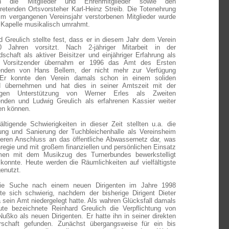
ch die Mitglieder und Ehrenmitglieder sowie den
rtretenden Ortsvorsteher Karl-Heinz Streib. Die Totenehrung
 im vergangenen Vereinsjahr verstorbenen Mitglieder wurde
 Kapelle musikalisch umrahmt.
d Greulich stellte fest, dass er in diesem Jahr dem Verein
0 Jahren vorsitzt. Nach 2-jähriger Mitarbeit in der
dschaft als aktiver Beisitzer und einjähriger Erfahrung als
r Vorsitzender übernahm er 1996 das Amt des Ersten
zenden von Hans Bellem, der nicht mehr zur Verfügung
 Er konnte den Verein damals schon in einem soliden
d übernehmen und hat dies in seiner Amtszeit mit der
ftigen Unterstützung von Werner Erles als Zweiten
enden und Ludwig Greulich als erfahrenen Kassier weiter
en können.
ltigende Schwierigkeiten in dieser Zeit stellten u.a. die
ung und Sanierung der Tuchbleichenhalle als Vereinsheim
eren Anschluss an das öffentliche Abwassernetz dar, was
nregie und mit großem finanziellen und persönlichen Einsatz
en mit dem Musikzug des Turnerbundes bewerkstelligt
konnte. Heute werden die Räumlichkeiten auf vielfältigste
enutzt.
ie Suche nach einem neuen Dirigenten im Jahre 1998
ete sich schwierig, nachdem der bisherige Dirigent Dieter
 sein Amt niedergelegt hatte. Als wahren Glücksfall damals
te bezeichnete Reinhard Greulich die Verpflichtung von
Nußko als neuen Dirigenten. Er hatte ihn in seiner direkten
rschaft gefunden. Zunächst übergangsweise für ein bis