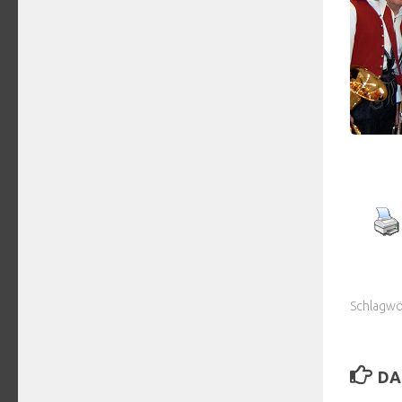
Schlagwö
DA