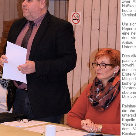
zwei Mo
Nußko u
heute 
Vereins
Um sich
Reperto
eine ne
den sic
Anbau
Unterst
Dies al
passive 
sowohl 
dem ent
Erste V
Mitglie
bisheri
Vorstan
überbri
Musikver
Reinhar
die ihn
untersc
Kapelle
Weise a
dem Ve
Reinha