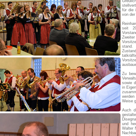
Greuli
stellve
für die
von der
Reinhar
seit 2
Vorstan
Zweite
Vorsit
stand.
Zustan
tatkrä
Vorsitz
ausbau
Zu bewä
Verwalt
sowie d
in Eige
zusamm
werden 
Weise g
Auch d
gestalt
Disegna
und heu
Walter 
Nachba