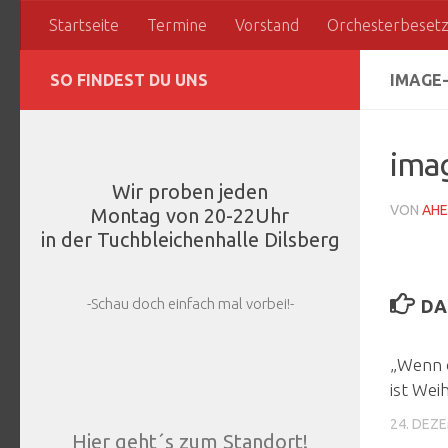
Startseite
Termine
Vorstand
Orchesterbeset
Zum Inhalt springen
SO FINDEST DU UNS
IMAGE-
ima
Wir proben jeden
VON
AHE
Montag von 20-22Uhr
in der Tuchbleichenhalle Dilsberg
-Schau doch einfach mal vorbei!-
DA
„Wenn d
ist Wei
24. DEZ
Hier geht´s zum Standort!