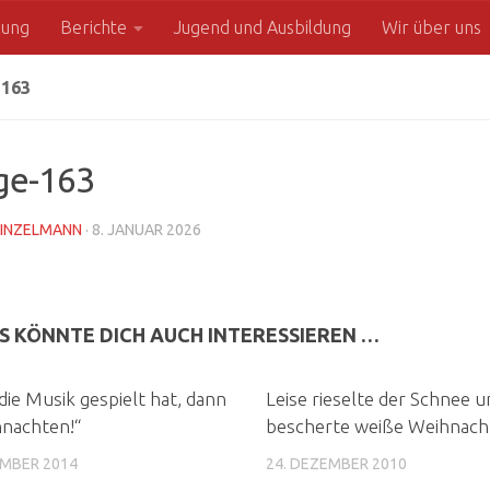
zung
Berichte
Jugend und Ausbildung
Wir über uns
163
ge-163
INZELMANN
·
8. JANUAR 2026
S KÖNNTE DICH AUCH INTERESSIEREN …
ie Musik gespielt hat, dann
Leise rieselte der Schnee u
hnachten!“
bescherte weiße Weihnach
EMBER 2014
24. DEZEMBER 2010