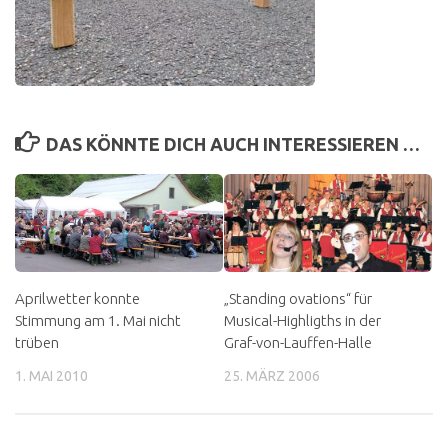
DAS KÖNNTE DICH AUCH INTERESSIEREN …
Aprilwetter konnte
„Standing ovations“ für
Stimmung am 1. Mai nicht
Musical-Highligths in der
trüben
Graf-von-Lauffen-Halle
1. MAI 2010
25. MÄRZ 2006