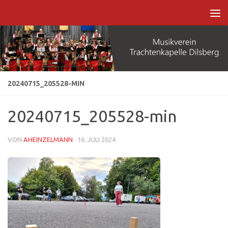
Zum Inhalt springen
20240715_205528-MIN
20240715_205528-min
VON
AHEINZELMANN
·
16. JULI 2024