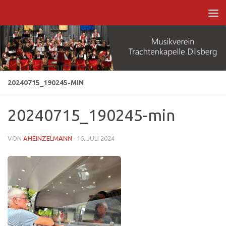
Zum Inhalt springen
20240715_190245-MIN
20240715_190245-min
VON
AHEINZELMANN
·
16. JULI 2024