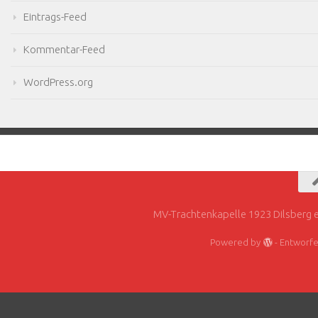
Eintrags-Feed
Kommentar-Feed
WordPress.org
MV-Trachtenkapelle 1923 Dilsberg e
Powered by
- Entworf