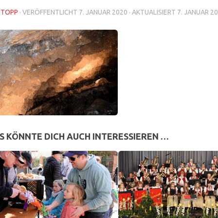
NTOPP
· VERÖFFENTLICHT
7. JANUAR 2020
· AKTUALISIERT
7. JANUAR 2
S KÖNNTE DICH AUCH INTERESSIEREN …