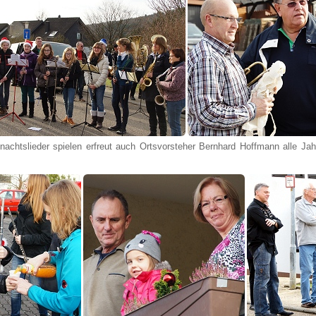
achtslieder spielen erfreut auch Ortsvorsteher Bernhard Hoffmann alle Jahr