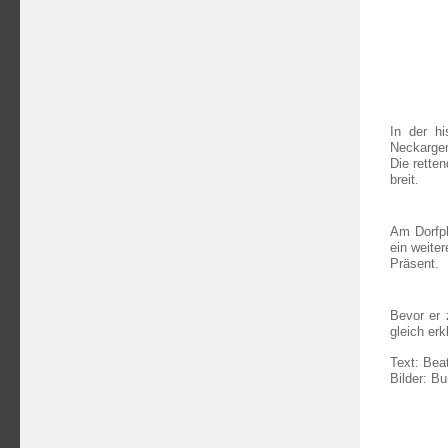
In der h
Neckargem
Die rette
breit.
Am Dorfpl
ein weite
Präsent.
Bevor er 
gleich erk
Text: Bea
Bilder: B