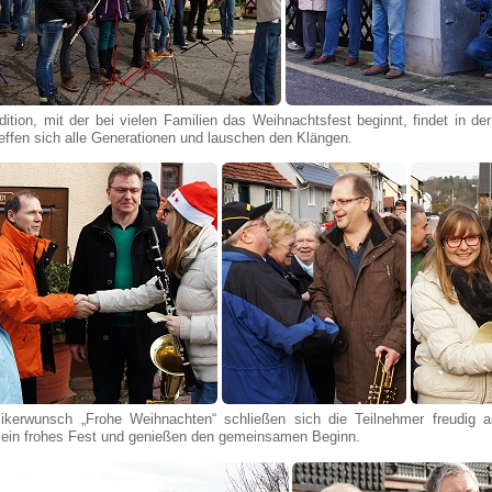
dition, mit der bei vielen Familien das Weihnachtsfest beginnt, findet in 
reffen sich alle Generationen und lauschen den Klängen.
kerwunsch „Frohe Weihnachten“ schließen sich die Teilnehmer freudig an
ein frohes Fest und genießen den gemeinsamen Beginn.