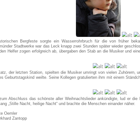
istorischen Bergfeste sorgte ein Wasserrohrbruch für die von früher b
ünder Stadtwerke war das Leck knapp zwei Stunden später wieder geschlos
nden Helfer zogen erfolgreich ab, übergaben den Stab an die Musiker und ei
atz, der letzten Station, spielten die Musiker umringt von vielen Zuhörern, 
res Geburtstagskind weilte. Seine Kollegen gratulierten ihm mit einem Ständc
zum Abschluss das schönste aller Weihnachtslieder ankündigte, lud er die
lang „Stille Nacht, heilige Nacht“ und brachte die Menschen einander näher.
te Oemler
urkhard Zantopp