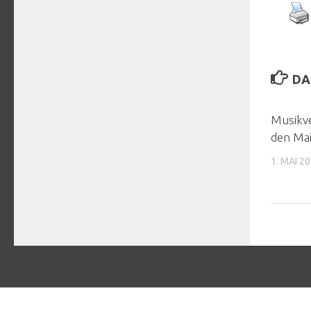
DA
Musikve
den Ma
1. MAI 2