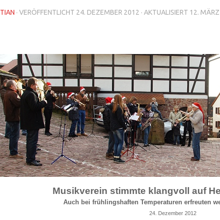
TIAN
· VERÖFFENTLICHT
24. DEZEMBER 2012
· AKTUALISIERT
12. MÄRZ
Musikverein stimmte klangvoll auf He
Auch bei frühlingshaften Temperaturen erfreuten w
24. Dezember 2012