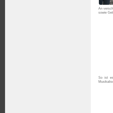
An versch
sowie Get
So ist e
Musikalis