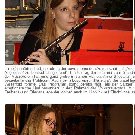
Ein oft gehörtes Lied, gerade in der bevorstehenden Adventszeit, ist „As
Angelicius“ zu Deutsch „Engelsbrot“. Ein Beitrag der nicht nur zum Stand
der Musikverein hat eine ganz große in seinen Reihen, Anna Brieswitz.
bezauberte das Publikum. Auch beim Lobpreisruf „Halleluja“, der unzähl
Welterfolg formte. Das Programm stand bereits fest, als der Sänger
emotionsreiche Lied besonders in den Rahmen des Volkstrauertags. Mit
Freiheits- und Friedensliebe der Völker, auch im Hinblick auf Flüchtlinge 