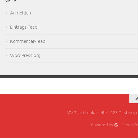
META
Anmelden
Eintrags-Feed
Kommentar-Feed
WordPress.org
MV-Trachtenkapelle 1923 Dilsberg e
Powered by
- Entworf