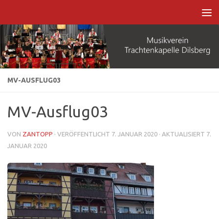
Zum Inhalt springen
MV-AUSFLUG03
MV-Ausflug03
VON
ZANTOPP
· VERÖFFENTLICHT
7. JANUAR 2020
· AKTUALISIERT
7.
JANUAR 2020