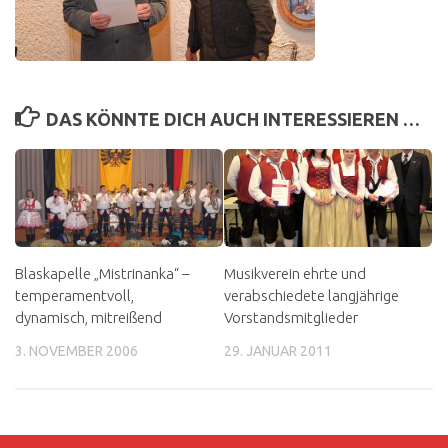
DAS KÖNNTE DICH AUCH INTERESSIEREN …
Blaskapelle „Mistrinanka“ –
Musikverein ehrte und
temperamentvoll,
verabschiedete langjährige
dynamisch, mitreißend
Vorstandsmitglieder
3. NOVEMBER 2006
29. JANUAR 2011