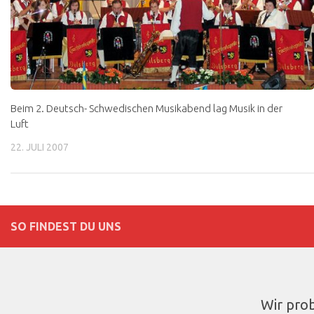
Beim 2. Deutsch- Schwedischen Musikabend lag Musik in der
Luft
22. JULI 2007
SO FINDEST DU UNS
Wir pro