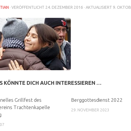
TIAN
· VERÖFFENTLICHT
24. DEZEMBER 2016
· AKTUALISIERT
9. OKTOB
S KÖNNTE DICH AUCH INTERESSIEREN …
nelles Grillfest des
Berggottesdienst 2022
reins Trachtenkapelle
29. NOVEMBER 2023
g
007