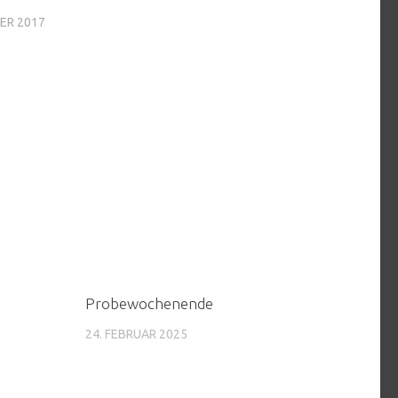
ER 2017
Probewochenende
24. FEBRUAR 2025