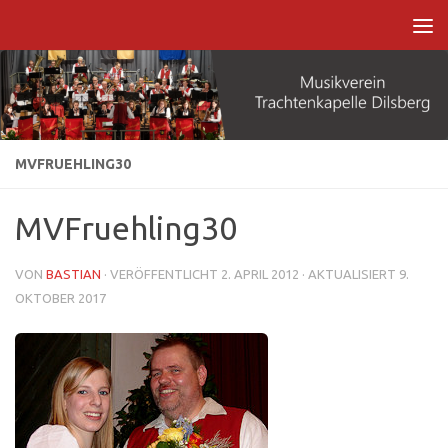
Zum Inhalt springen
MVFRUEHLING30
MVFruehling30
VON
BASTIAN
· VERÖFFENTLICHT
2. APRIL 2012
· AKTUALISIERT
9.
OKTOBER 2017