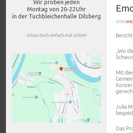
Wir proben jeden
Emo
Montag von 20-22Uhr
in der Tuchbleichenhalle Dilsberg
VON
AHE
Berich
-Schau doch einfach mal vorbei!-
„Wo die
Schwun
Mit di
Gemein
Konzer
gerech
Julia 
begeis
Das Pr