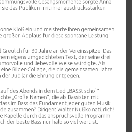
Für stimmungsvolle Gesangsmomente sorgte Anna
g sie das Publikum mit ihrer ausdrucksstarken
 Yvonne Kloß ein und meisterte ihren gemeinsamen
te großen Applaus für diese spontane Leistung!
 Greulich für 30 Jahre an der Vereinsspitze. Das
nem eigens umgedichteten Text, der seine drei
umorvolle und liebevolle Weise würdigte. Als
 eine Bilder-Collage, die die gemeinsamen Jahre
 der Jubilar die Ehrung entgegen.
rlauf des Abends in dem Lied „BASSt scho`“
hte „Große Namen“, die als Bassisten mit
ass im Bass das Fundament jeder guten Musik
äude zusammen? Dirigent Walter Nußko natürlich!
die Kapelle durch das anspruchsvolle Programm
der beste Bass nur halb so viel wert ist.