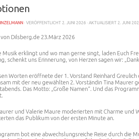
tionen
INZELMANN
· VERÖFFENTLICHT
2. JUNI 2026
· AKTUALISIERT
2. JUNI 20
t von Dilsberg.de 23.März 2026
 Musik erklingt und wo man gerne singt, laden Euch Freun
g, schenkt uns Erinnerung, von Herzen sagen wir: „Dank
esen Worten eröffnete der 1. Vorstand Reinhard Greulic
sam mit der neu gewählten 2. Vorständin Tina Maurer g
tabends. Das Motto: „Große Namen“. Und das Programm 
t.
Maurer und Valerie Maure moderierten mit Charme und W
terten das Publikum von der ersten Minute an.
ogramm bot eine abwechslungsreiche Reise durch die Mus