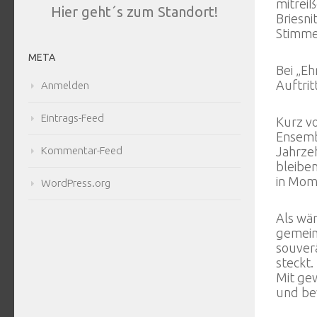
mitrei
Hier geht´s zum Standort!
Briesni
Stimme 
META
Bei „Eh
Auftrit
Anmelden
Eintrags-Feed
Kurz vo
Ensemb
Kommentar-Feed
Jahrzeh
bleiben
in Mome
WordPress.org
Als wär
gemein
souver
steckt
Mit ge
und bew