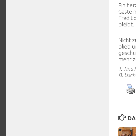
Ein he
Gäste m
Traditi
bleibt.
Nicht z
blieb u
geschu
mehr ze
T. Tina
B. Usc
DA