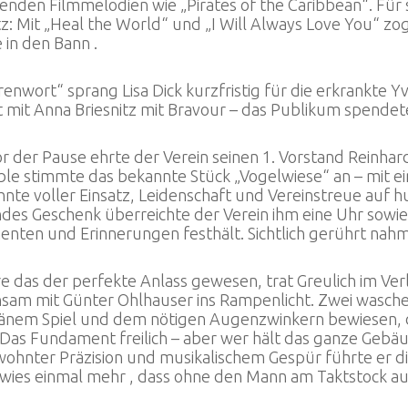
ßenden Filmmelodien wie „Pirates of the Caribbean“. 
tz: Mit „Heal the World“ und „I Will Always Love You“ zo
in den Bann .
renwort“ sprang Lisa Dick kurzfristig für die erkrankte
t mit Anna Briesnitz mit Bravour – das Publikum spende
r der Pause ehrte der Verein seinen 1. Vorstand Reinhard
le stimmte das bekannte Stück „Vogelwiese“ an – mit ei
nte voller Einsatz, Leidenschaft und Vereinstreue auf h
des Geschenk überreichte der Verein ihm eine Uhr sowie
nten und Erinnerungen festhält. Sichtlich gerührt nahm
e das der perfekte Anlass gewesen, trat Greulich im Ve
sam mit Günter Ohlhauser ins Rampenlicht. Zwei waschec
änem Spiel und dem nötigen Augenzwinkern bewiesen, d
. Das Fundament freilich – aber wer hält das ganze Geb
wohnter Präzision und musikalischem Gespür führte er 
ies einmal mehr , dass ohne den Mann am Taktstock auch 