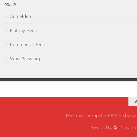
META
Anmelden
Eintrags-Feed
Kommentar-Feed
WordPress.org
MV-Trachtenkapelle 1923 Dilsberg e
Powered by
- Entworf