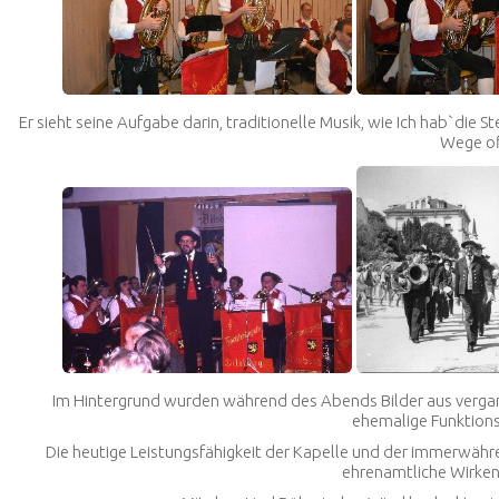
Er sieht seine Aufgabe darin, traditionelle Musik, wie
Ich hab`die St
Wege of
Im Hintergrund wurden während des Abends Bilder aus vergang
ehemalige Funktions
Die heutige Leistungsfähigkeit der Kapelle und der immerwähre
ehrenamtliche Wirken 