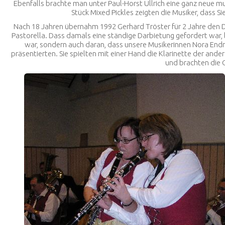
Ebenfalls brachte man unter Paul-Horst Ullrich eine ganz neue mus
Stück
Mixed Pickles
zeigten die Musiker, dass Si
Nach 18 Jahren übernahm 1992 Gerhard Tröster für 2 Jahre den 
Pastorella
. Dass damals eine ständige Darbietung gefordert war, 
war, sondern auch daran, dass unsere Musikerinnen Nora End
präsentierten. Sie spielten mit einer Hand die Klarinette der and
und brachten die 