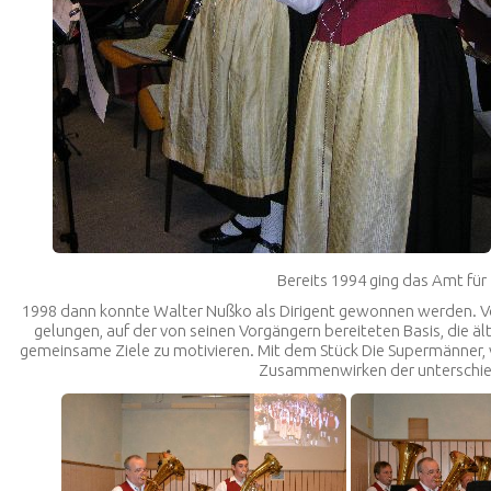
Bereits 1994 ging das Amt für 
1998 dann konnte Walter Nußko als Dirigent gewonnen werden. Von 
gelungen, auf der von seinen Vorgängern bereiteten Basis, die ä
gemeinsame Ziele zu motivieren. Mit dem Stück
Die Supermänner
,
Zusammenwirken der unterschied