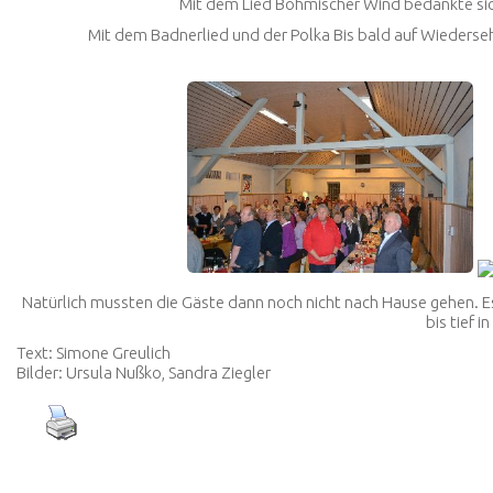
Mit dem Lied
Böhmischer Wind
bedankte sic
Mit dem
Badnerlie
d und der Polka
Bis bald auf Wiederse
Natürlich mussten die Gäste dann noch nicht nach Hause gehen. E
bis tief i
Text: Simone Greulich
Bilder: Ursula Nußko, Sandra Ziegler