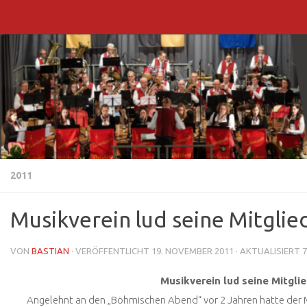
Zum Inhalt springen
2011
Musikverein lud seine Mitgli
VON
BASTIAN
· VERÖFFENTLICHT
19. NOVEMBER 2011
· AKTUALISIERT
7
Musikverein lud seine Mitgli
Angelehnt an den „Böhmischen Abend“ vor 2 Jahren hatte der M