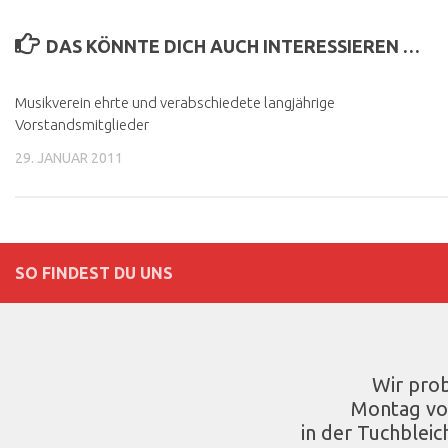
DAS KÖNNTE DICH AUCH INTERESSIEREN …
Musikverein ehrte und verabschiedete langjährige
Vorstandsmitglieder
29. JANUAR 2011
SO FINDEST DU UNS
Wir pro
Montag vo
in der Tuchbleic