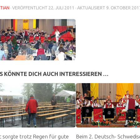
TIAN
· VERÖFFENTLICHT
22. JULI 2011
· AKTUALISIERT
9. OKTOBER 201
S KÖNNTE DICH AUCH INTERESSIEREN …
st sorgte trotz Regen für gute
Beim 2. Deutsch- Schwedi