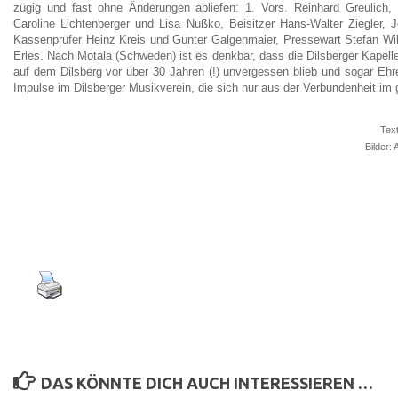
zügig und fast ohne Änderungen abliefen: 1. Vors. Reinhard Greulich, H
Caroline Lichtenberger und Lisa Nußko, Beisitzer Hans-Walter Ziegler, 
Kassenprüfer Heinz Kreis und Günter Galgenmaier, Pressewart Stefan Wil
Erles. Nach Motala (Schweden) ist es denkbar, dass die Dilsberger Kapell
auf dem Dilsberg vor über 30 Jahren (!) unvergessen blieb und sogar Ehr
Impulse im Dilsberger Musikverein, die sich nur aus der Verbundenheit i
Text
Bilder: 
DAS KÖNNTE DICH AUCH INTERESSIEREN …