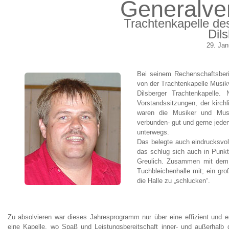
Generalv
Trachtenkapelle de
Dil
29. Jan
Bei seinem Rechenschaftsberic
von der Trachtenkapelle Musikv
Dilsberger Trachtenkapelle.
Vorstandssitzungen, der kir
waren die Musiker und Musik
verbunden- gut und gerne jeden
unterwegs.
Das belegte auch eindrucksvoll
das schlug sich auch in Punk
Greulich. Zusammen mit dem T
Tuchbleichenhalle mit; ein gr
die Halle zu „schlucken“.
Zu absolvieren war dieses Jahresprogramm nur über eine effizient und en
eine Kapelle, wo Spaß und Leistungsbereitschaft inner- und außerhalb 