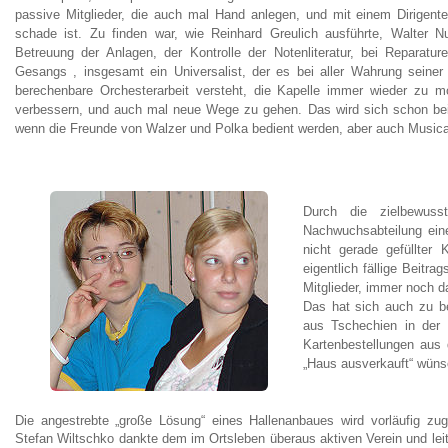
passive Mitglieder, die auch mal Hand anlegen, und mit einem Dirigent
schade ist. Zu finden war, wie Reinhard Greulich ausführte, Walter 
Betreuung der Anlagen, der Kontrolle der Notenliteratur, bei Reparature
Gesangs , insgesamt ein Universalist, der es bei aller Wahrung seiner 
berechenbare Orchesterarbeit versteht, die Kapelle immer wieder zu m
verbessern, und auch mal neue Wege zu gehen. Das wird sich schon be
wenn die Freunde von Walzer und Polka bedient werden, aber auch Music
Durch die zielbewuss
Nachwuchsabteilung eine
nicht gerade gefüllter
eigentlich fällige Beitr
Mitglieder, immer noch d
Das hat sich auch zu b
aus Tschechien in der L
Kartenbestellungen aus
„Haus ausverkauft“ wüns
Die angestrebte „große Lösung“ eines Hallenanbaues wird vorläufig zugu
Stefan Wiltschko dankte dem im Ortsleben überaus aktiven Verein und lei