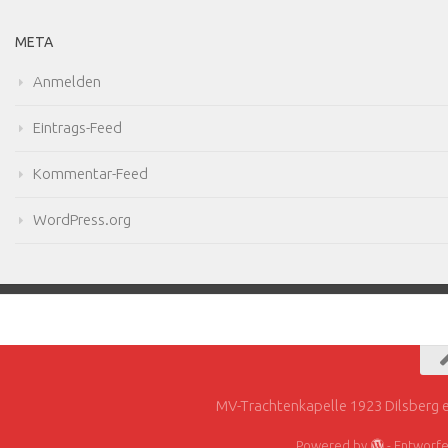
META
Anmelden
Eintrags-Feed
Kommentar-Feed
WordPress.org
MV-Trachtenkapelle 1923 Dilsberg e
Powered by
- Entworf