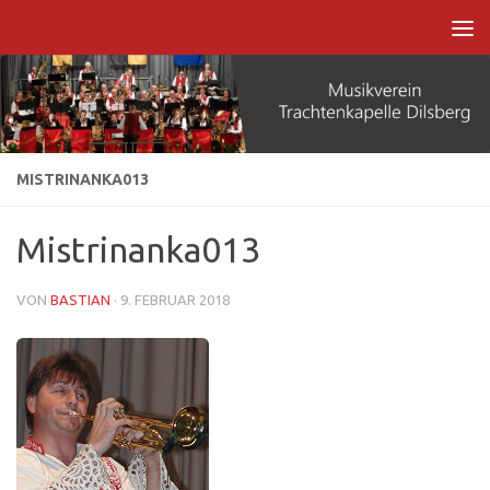
Zum Inhalt springen
MISTRINANKA013
Mistrinanka013
VON
BASTIAN
·
9. FEBRUAR 2018