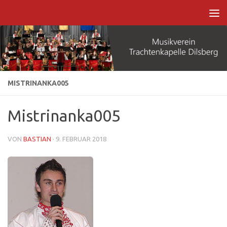
Zum Inhalt springen
MISTRINANKA005
Mistrinanka005
VON
BASTIAN
·
9. FEBRUAR 2018