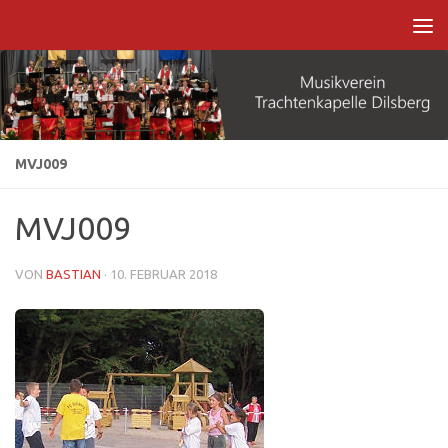
Zum Inhalt springen
MVJ009
MVJ009
VON
BASTIAN
·
10. FEBRUAR 2018