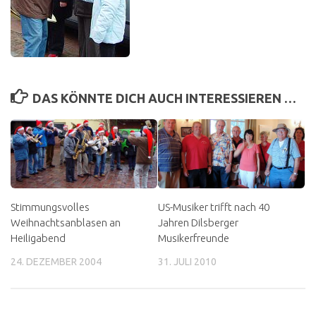
DAS KÖNNTE DICH AUCH INTERESSIEREN …
Stimmungsvolles
US-Musiker trifft nach 40
Weihnachtsanblasen an
Jahren Dilsberger
Heiligabend
Musikerfreunde
24. DEZEMBER 2004
31. JULI 2010