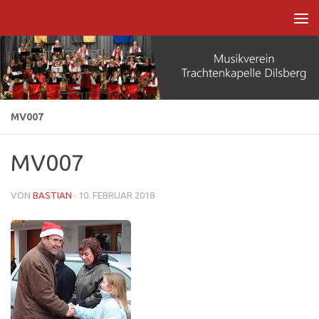
Zum Inhalt springen
MV007
MV007
VON
BASTIAN
·
10. FEBRUAR 2018