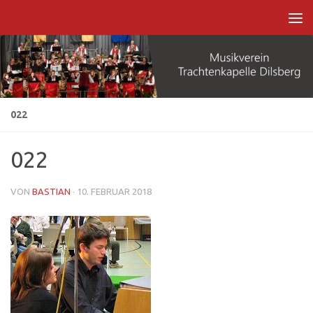
Zum Inhalt springen
022
022
VON
BASTIAN
·
10. FEBRUAR 2018