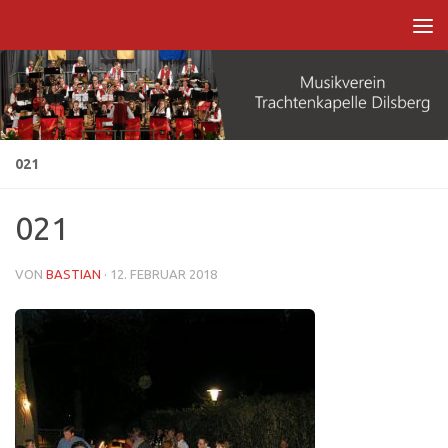
Zum Inhalt springen
021
021
VON
BASTIAN
·
12. FEBRUAR 2018