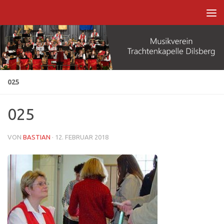
Zum Inhalt springen
025
025
VON
BASTIAN
·
12. FEBRUAR 2018