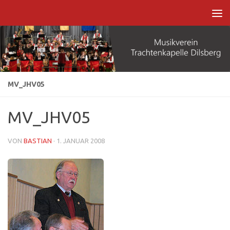
Zum Inhalt springen
MV_JHV05
MV_JHV05
VON
BASTIAN
·
1. JANUAR 2008