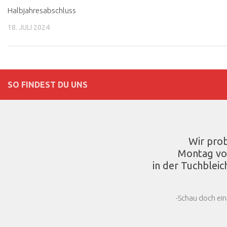
Halbjahresabschluss
18. JULI 2024
SO FINDEST DU UNS
Wir pro
Montag vo
in der Tuchbleic
-Schau doch ein