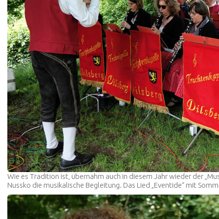
Wie es Tradition ist, übernahm auch in diesem Jahr wieder der „Mu
Nussko die musikalische Begleitung. Das Lied „Eventide“ mit Somm