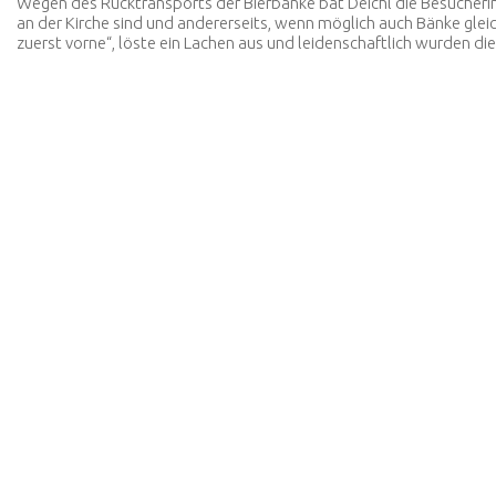
Wegen des Rücktransports der Bierbänke bat Deichl die Besucherinn
an der Kirche sind und andererseits, wenn möglich auch Bänke gleic
zuerst vorne“, löste ein Lachen aus und leidenschaftlich wurden d