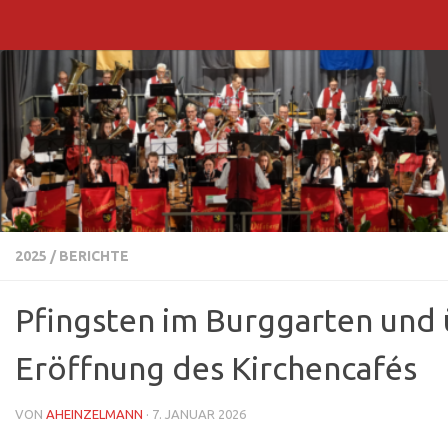
Zum Inhalt springen
2025
/
BERICHTE
Pfingsten im Burggarten und
Eröffnung des Kirchencafés
VON
AHEINZELMANN
·
7. JANUAR 2026