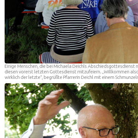
Einige Menschen, die bei Michaela Deichls Abschiedsgottesdiens
diesen vorerst letzten Gottesdienst mitzufeiern. „Willkommen al
wirklich der letzte“, begrüßte Pfarrerin Deichl mit einem Schmunzel