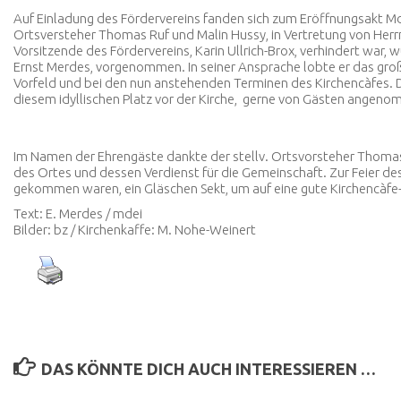
Auf Einladung des Fördervereins fanden sich zum Eröffnungsakt MdL 
Ortsversteher Thomas Ruf und Malin Hussy, in Vertretung von Herrn
Vorsitzende des Fördervereins, Karin Ullrich-Brox, verhindert war, w
Ernst Merdes, vorgenommen. In seiner Ansprache lobte er das gro
Vorfeld und bei den nun anstehenden Terminen des Kirchencàfes. D
diesem idyllischen Platz vor der Kirche, gerne von Gästen angeno
Im Namen der Ehrengäste dankte der stellv. Ortsvorsteher Thomas 
des Ortes und dessen Verdienst für die Gemeinschaft. Zur Feier des
gekommen waren, ein Gläschen Sekt, um auf eine gute Kirchencàfe
Text: E. Merdes / mdei
Bilder: bz / Kirchenkaffe: M. Nohe-Weinert
DAS KÖNNTE DICH AUCH INTERESSIEREN …