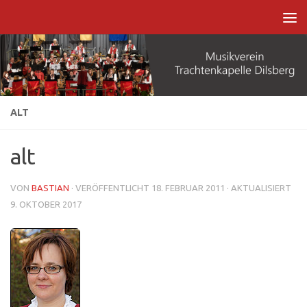
Zum Inhalt springen
ALT
alt
VON
BASTIAN
· VERÖFFENTLICHT
18. FEBRUAR 2011
· AKTUALISIERT
9. OKTOBER 2017