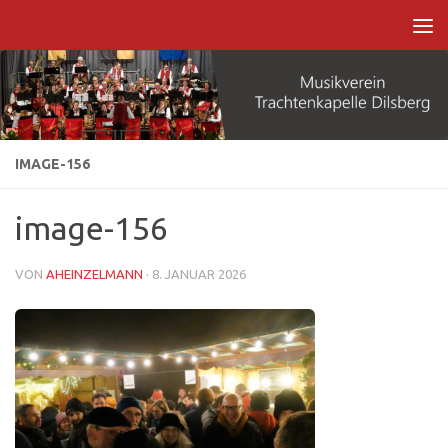
Zum Inhalt springen
IMAGE-156
image-156
VON
AHEINZELMANN
·
8. JANUAR 2026