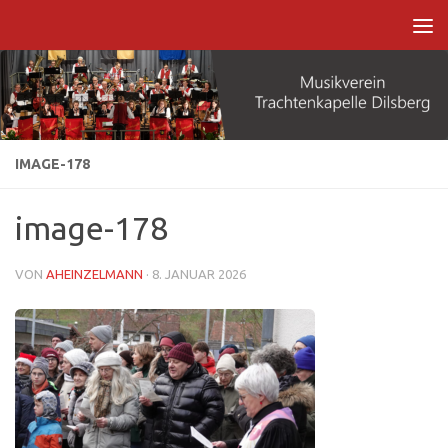
Zum Inhalt springen
IMAGE-178
image-178
VON
AHEINZELMANN
·
8. JANUAR 2026