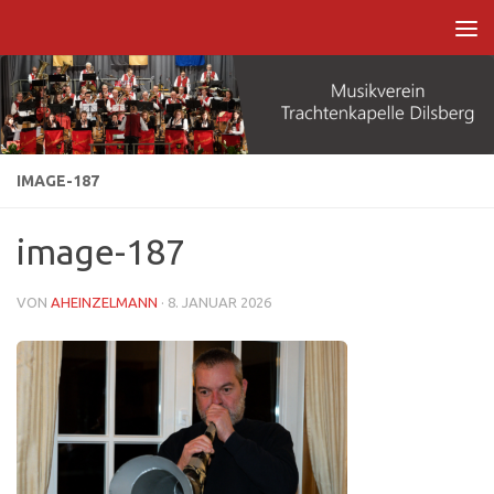
Zum Inhalt springen
IMAGE-187
image-187
VON
AHEINZELMANN
·
8. JANUAR 2026