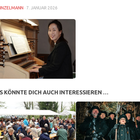
INZELMANN
·
7. JANUAR 2026
S KÖNNTE DICH AUCH INTERESSIEREN …