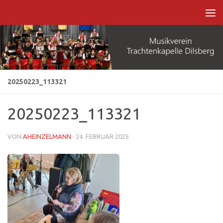
Zum Inhalt springen
20250223_113321
20250223_113321
VON
AHEINZELMANN
·
24. FEBRUAR 2025