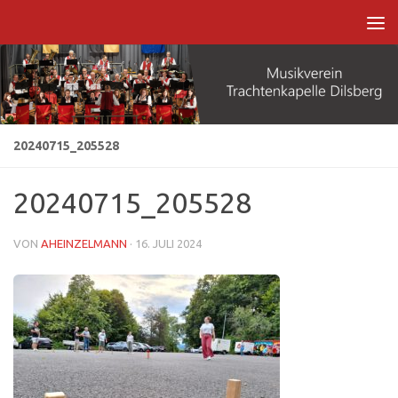
Zum Inhalt springen
20240715_205528
20240715_205528
VON
AHEINZELMANN
·
16. JULI 2024