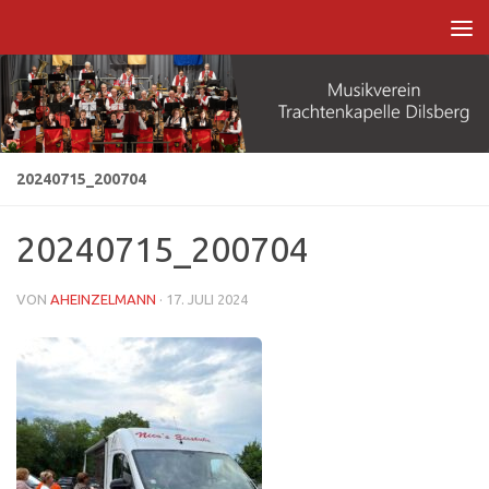
Zum Inhalt springen
20240715_200704
20240715_200704
VON
AHEINZELMANN
·
17. JULI 2024