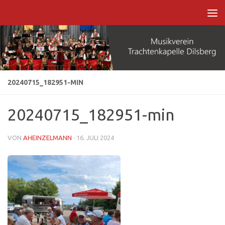
Zum Inhalt springen
20240715_182951-MIN
20240715_182951-min
VON
AHEINZELMANN
·
16. JULI 2024