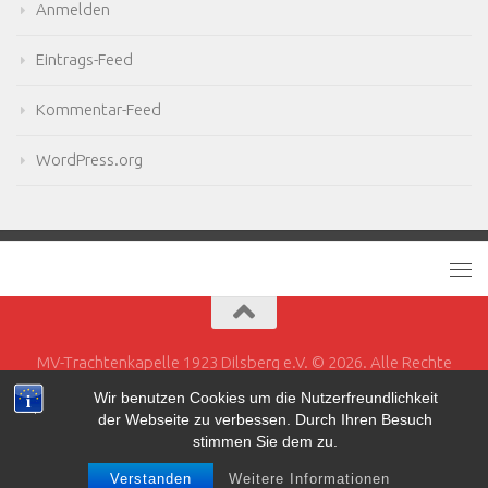
Anmelden
Eintrags-Feed
Kommentar-Feed
WordPress.org
MV-Trachtenkapelle 1923 Dilsberg e.V. © 2026. Alle Rechte
vorbehalten.
Wir benutzen Cookies um die Nutzerfreundlichkeit
der Webseite zu verbessen. Durch Ihren Besuch
Powered by
- Entworfen mit dem
Hueman-Theme
stimmen Sie dem zu.
Verstanden
Weitere Informationen