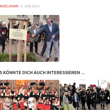
INZELMANN
·
6. JUNI 2024
S KÖNNTE DICH AUCH INTERESSIEREN …