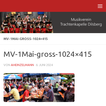
Zum Inhalt springen
MV-1MAI-GROSS-1024×415
MV-1Mai-gross-1024×415
VON
AHEINZELMANN
·
6. JUNI 2024