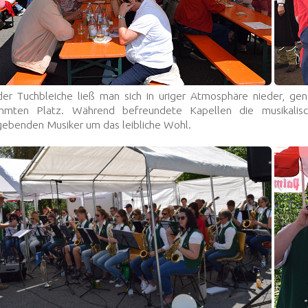
der Tuchbleiche ließ man sich in uriger Atmosphäre nieder, ge
hmten Platz. Während befreundete Kapellen die musikalis
gebenden Musiker um das leibliche Wohl.