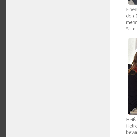
Eine
den D
mehr
Stim
Heiß
Helf
bewi