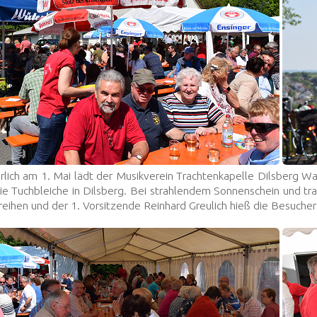
hrlich am 1. Mai lädt der Musikverein Trachtenkapelle Dilsberg Wa
ie Tuchbleiche in Dilsberg. Bei strahlendem Sonnenschein und tr
eihen und der 1. Vorsitzende Reinhard Greulich hieß die Besuch