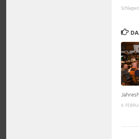
Schlagwö
DA
Jahres
6. FEBRU