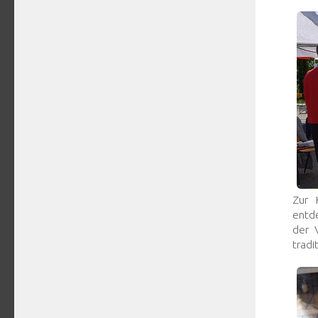
Zur 
entd
der 
trad