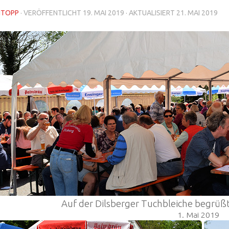
NTOPP
· VERÖFFENTLICHT
19. MAI 2019
· AKTUALISIERT
21. MAI 2019
Auf der Dilsberger Tuchbleiche begrüß
1. Mai 2019