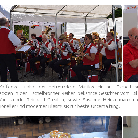
Kaffeezeit nahm der befreundete Musikverein aus Eschelbr
eckten in den Eschelbronner Reihen bekannte Gesichter vom Dil
Vorsitzende Reinhard Greulich, sowie Susanne Heinzelmann un
itioneller und moderner Blasmusik für beste Unterhaltung.