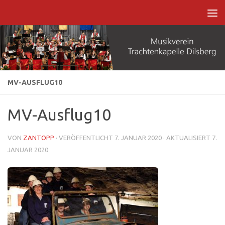
Zum Inhalt springen
MV-AUSFLUG10
MV-Ausflug10
VON
ZANTOPP
· VERÖFFENTLICHT
7. JANUAR 2020
· AKTUALISIERT
7.
JANUAR 2020