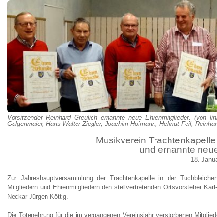
Vorsitzender Reinhard Greulich ernannte neue Ehrenmitglieder. (von li
Galgenmaier, Hans-Walter Ziegler, Joachim Hofmann, Helmut Feil, Reinhar
Musikverein Trachtenkapelle 
und ernannte neue
18. Janu
Zur Jahreshauptversammlung der Trachtenkapelle in der Tuchbleichen
Mitgliedern und Ehrenmitgliedern den stellvertretenden Ortsvorsteher Ka
Neckar Jürgen Köttig.
Die Totenehrung für die im vergangenen Vereinsjahr verstorbenen Mitglie