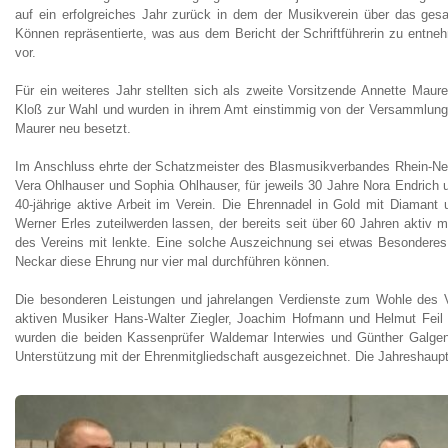
auf ein erfolgreiches Jahr zurück in dem der Musikverein über das gesa
Können repräsentierte, was aus dem Bericht der Schriftführerin zu entne
vor.
Für ein weiteres Jahr stellten sich als zweite Vorsitzende Annette Maure
Kloß zur Wahl und wurden in ihrem Amt einstimmig von der Versammlung 
Maurer neu besetzt.
Im Anschluss ehrte der Schatzmeister des Blasmusikverbandes Rhein-Neckar
Vera Ohlhauser und Sophia Ohlhauser, für jeweils 30 Jahre Nora Endrich u
40-jährige aktive Arbeit im Verein. Die Ehrennadel in Gold mit Diamant
Werner Erles zuteilwerden lassen, der bereits seit über 60 Jahren aktiv 
des Vereins mit lenkte. Eine solche Auszeichnung sei etwas Besondere
Neckar diese Ehrung nur vier mal durchführen können.
Die besonderen Leistungen und jahrelangen Verdienste zum Wohle des Ve
aktiven Musiker Hans-Walter Ziegler, Joachim Hofmann und Helmut Feil 
wurden die beiden Kassenprüfer Waldemar Interwies und Günther Galgenm
Unterstützung mit der Ehrenmitgliedschaft ausgezeichnet. Die Jahreshau