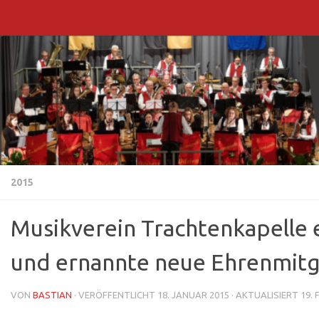
Zum Inhalt springen
2015
Musikverein Trachtenkapelle e
und ernannte neue Ehrenmitg
VON
BASTIAN
· VERÖFFENTLICHT
18. JANUAR 2015
· AKTUALISIERT
19.