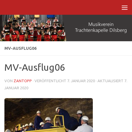
Zum Inhalt springen
MV-AUSFLUG06
MV-Ausflug06
VON
ZANTOPP
· VERÖFFENTLICHT
7. JANUAR 2020
· AKTUALISIERT
7.
JANUAR 2020